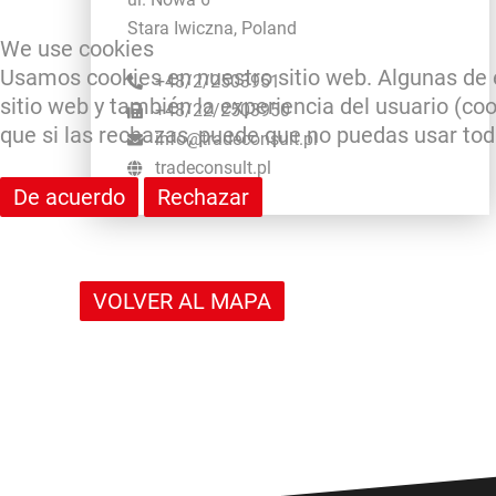
Stara Iwiczna, Poland
We use cookies
Usamos cookies en nuestro sitio web. Algunas de e
+48/2/2503951
sitio web y también la experiencia del usuario (coo
+48/22/2503950
que si las rechazas, puede que no puedas usar toda
info@tradeconsult.pl
tradeconsult.pl
De acuerdo
Rechazar
VOLVER AL MAPA