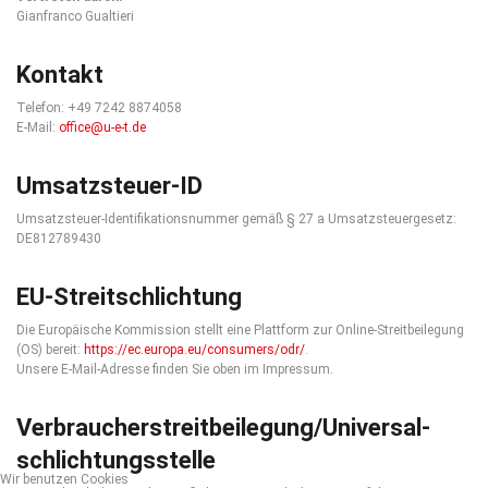
Gianfranco Gualtieri
Kontakt
Telefon: +49 7242 8874058
E-Mail:
office@u-e-t.de
Umsatzsteuer-ID
Umsatzsteuer-Identifikationsnummer gemäß § 27 a Umsatzsteuergesetz:
DE812789430
EU-Streitschlichtung
Die Europäische Kommission stellt eine Plattform zur Online-Streitbeilegung
(OS) bereit:
https://ec.europa.eu/consumers/odr/
.
Unsere E-Mail-Adresse finden Sie oben im Impressum.
Verbraucher­streit­beilegung/Universal­
schlichtungs­stelle
Wir benutzen Cookies