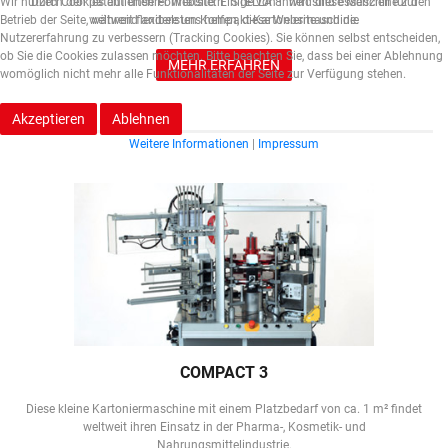
Wir nutzen Cookies auf unserer Website. Einige von ihnen sind essenziell für den
Durch den patentierten Formatstern "STELLA 8" wird diese Maschine zur
Betrieb der Seite, während andere uns helfen, diese Website und die
weltweit flexibelsten Kompakt-Kartoniermaschine.
Nutzererfahrung zu verbessern (Tracking Cookies). Sie können selbst entscheiden,
ob Sie die Cookies zulassen möchten. Bitte beachten Sie, dass bei einer Ablehnung
MEHR ERFAHREN
womöglich nicht mehr alle Funktionalitäten der Seite zur Verfügung stehen.
Akzeptieren
Ablehnen
Weitere Informationen
|
Impressum
COMPACT 3
Diese kleine Kartoniermaschine mit einem Platzbedarf von ca. 1 m² findet
weltweit ihren Einsatz in der Pharma-, Kosmetik- und
Nahrungsmittelindustrie.