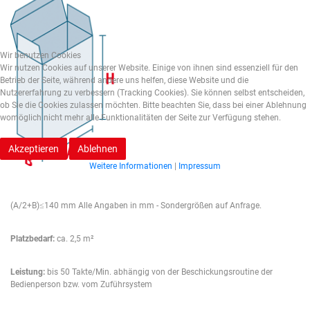
Wir benutzen Cookies
Wir nutzen Cookies auf unserer Website. Einige von ihnen sind essenziell für den
Betrieb der Seite, während andere uns helfen, diese Website und die
Nutzererfahrung zu verbessern (Tracking Cookies). Sie können selbst entscheiden,
ob Sie die Cookies zulassen möchten. Bitte beachten Sie, dass bei einer Ablehnung
womöglich nicht mehr alle Funktionalitäten der Seite zur Verfügung stehen.
Akzeptieren
Ablehnen
Weitere Informationen
|
Impressum
(A/2+B)≤140 mm Alle Angaben in mm - Sondergrößen auf Anfrage.
Platzbedarf:
ca. 2,5 m²
Leistung:
bis 50 Takte/Min. abhängig von der Beschickungsroutine der
Bedienperson bzw. vom Zuführsystem