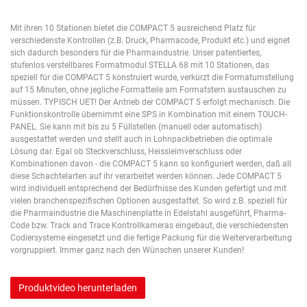
Mit ihren 10 Stationen bietet die COMPACT 5 ausreichend Platz für
verschiedenste Kontrollen (z.B. Druck, Pharmacode, Produkt etc.) und eignet
sich dadurch besonders für die Pharmaindustrie. Unser patentiertes,
stufenlos verstellbares Formatmodul STELLA 68 mit 10 Stationen, das
speziell für die COMPACT 5 konstruiert wurde, verkürzt die Formatumstellung
auf 15 Minuten, ohne jegliche Formatteile am Formatstern austauschen zu
müssen. TYPISCH UET! Der Antrieb der COMPACT 5 erfolgt mechanisch. Die
Funktionskontrolle übernimmt eine SPS in Kombination mit einem TOUCH-
PANEL. Sie kann mit bis zu 5 Füllstellen (manuell oder automatisch)
ausgestattet werden und stellt auch in Lohnpackbetrieben die optimale
Lösung dar. Egal ob Steckverschluss, Heissleimverschluss oder
Kombinationen davon - die COMPACT 5 kann so konfiguriert werden, daß all
diese Schachtelarten auf ihr verarbeitet werden können. Jede COMPACT 5
wird individuell entsprechend der Bedürfnisse des Kunden gefertigt und mit
vielen branchenspezifischen Optionen ausgestattet. So wird z.B. speziell für
die Pharmaindustrie die Maschinenplatte in Edelstahl ausgeführt, Pharma-
Code bzw. Track and Trace Kontrollkameras eingebaut, die verschiedensten
Codiersysteme eingesetzt und die fertige Packung für die Weiterverarbeitung
vorgruppiert. Immer ganz nach den Wünschen unserer Kunden!
Produktvideo herunterladen