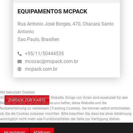
EQUIPAMENTOS MCPACK
Rua Antonio José Borges, 470, Chacara Santo
Antonio
Sao Paulo, Brasilien
+55/11/50444535
mcozac@mcpack.com.br
mcpack.com.br
Wir benutzen Cookies
Wir nutzen Cookies auf unserer Website. Einige von ihnen sind essenziell für den
ZURÜCK ZUR KARTE
Betrieb der Seite, während andere uns helfen, diese Website und die
Nutzererfahrung zu verbessern (Tracking Cookies). Sie können selbst entscheiden,
ob Sie die Cookies zulassen möchten. Bitte beachten Sie, dass bei einer Ablehnung
womöglich nicht mehr alle Funktionalitäten der Seite zur Verfügung stehen.
Akzeptieren
Ablehnen