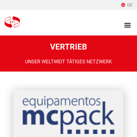
DE
VERTRIEB
UNSER WELTWEIT TÄTIGES NETZWERK