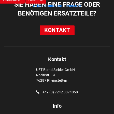
SIE HABEN EINE FRAGE ODER
Weitere Informationen
|
Impressum
BENÖTIGEN ERSATZTEILE?
KONTAKT
Kontakt
UET Bernd Siebler GmbH
Rheinstr. 14
76287 Rheinstetten
+49 (0) 7242 8874058
Info