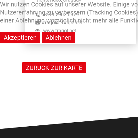
Wir nutzen Cookies auf unserer Website. Einige von
Nutzererfahrung zu verbessern (Tracking Cookies).
+598 2902 0329
einer Ablehnung womöglich nicht mehr alle Funktio
fragol@lfragol.net
www.fragol.net
Akzeptieren
Ablehnen
ZURÜCK ZUR KARTE