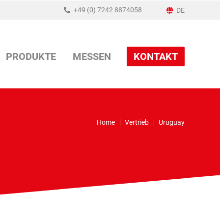
+49 (0) 7242 8874058
DE
PRODUKTE
MESSEN
KONTAKT
Home
Vertrieb
Uruguay